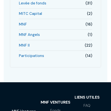
Levée de fonds
(31)
MITC Capital
(2)
MNF
(16)
MNF Angels
(1)
MNF II
(22)
Participations
(14)
LIENS UTILES
MNF VENTURES
FAQ
Fonds