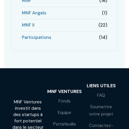
MNF
(16)
MNF Angels
(1)
MNF II
(22)
Participations
(14)
LIENS UTILES
MNF VENTURES
FAQ
Fonds
MNF Ventures
Soumettre
investit dans
Equipe
votre projet
des startups à
fort potentiel
Portefeuille
Contactez-
dans le secteur