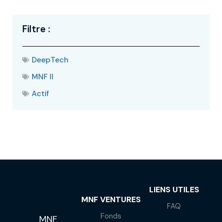
Filtre :
DeepTech
MNF II
Actif
LIENS UTILES
MNF VENTURES
FAQ
Fonds
MNF