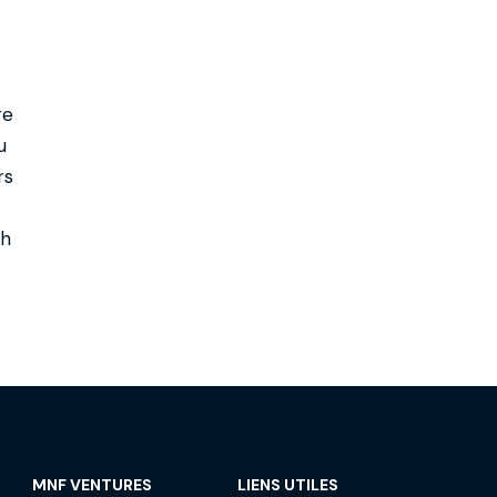
re
u
rs
sh
MNF VENTURES
LIENS UTILES