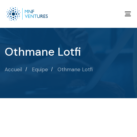
To
na
Othmane Lotfi
Accueil
Equipe
Othmane Lotfi
OTHMANE LOTFI