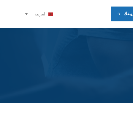
وعك
العربية