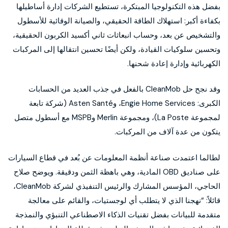
بفضل هذه التكنولوجيا المبتكرة، تستطيع الشركات إدارة أساطيلها
بكفاءة أكبر: استهلاك الطاقة الحقيقي، والصيانة الوقائية للأسطول
والتشخيص عن بعد، وحساب انبعاثات ثاني أكسيد الكربون الحقيقية،
وتحسين سلوكيات القيادة، ولكن أيضًا تحسين انتقالها إلى المركبات
الكهربائية وإدارة إعادة شحنها.
وقد نجح حل CleanMob بالفعل في جذب العديد من الحسابات
الكبرى: Engie Home Services، وAsten Santé (شركة تابعة
لمجموعة La Poste)، ومجموعة Merlin وMSPB مع أسطول متصل
يتكون من عدة آلاف من المركبات.
لطالما اعتمدت صناعة أنظمة المعلومات عن بُعد في قطاع السيارات
على صناديق OBD المادية، وهي باهظة الثمن ودقيقة. ويوضح صلاح
الحاجي، المؤسس المشارك والرئيس التنفيذي لشركة CleanMob،
قائلاً: “نهجنا الذي لا يتطلب أي لوجستيات، والقائم على معالجة
متقدمة للبيانات بفضل تقنيات الذكاء الاصطناعي التنبؤي والنمذجة