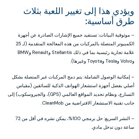
ويؤدي هذا إلى تغيير اللعبة بثلاث
طرق أساسية:
– موثوقية البيانات: تستفيد جميع الإشارات الصادرة عن أجهزة
الكمبيوتر المتصلة بالمركبات من هذه المعالجة المتقدمة (لـ 25
علامة تجارية رئيسية بما في ذلك Stellantis وRenault وBMW
وVolvo وTesla وToyota وغيرها).
– إمكانية الوصول الشاملة: يتم دمج المركبات غير المتصلة بشكل
أصلي بفضل أجهزة استشعار الهواتف الذكية للسائقين (مقياس
التسارع، ونظام تحديد المواقع العالمي (GPS)، والجيروسكوب) إلى
جانب تقنية الاستشعار الافتراضية من CleanMob.
– النشر السريع: حل برمجي 100%، يمكن نشره في أقل من 72
ساعة دون تدخل مادي.