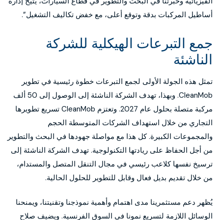
الفيزيائية وخبرتنا في البحث والتطوير في قطاع السيارات، يتيح إدارة
أساطيل المركبات بدقة وتوقع أعلى، مع خفض تكاليف التشغيل”.
جمع التبرعات الهيكلية للشركة
الناشئة
تمثل هذه الجولة الأولى لجمع التبرعات خطوة رئيسية في تطوير
CleanMob. وبهذا، تهدف الشركة الناشئة إلى الوصول إلى 50 ألف
مركبة متصلة بحلول عام 2027. وتعتزم CleanMob تسريع تطويرها
التجاري من خلال استهداف الشركات المتوسطة الحجم
والمجموعات الكبيرة. كل هذا مع مواصلة جهودها في البحث والتطوير
من أجل الحفاظ على ريادتها التكنولوجية. تهدف الشركة الناشئة إلى
ترسيخ نفسها كلاعب رئيسي في مجال التنقل المتصل والمستدام،
من خلال تقديم بديل فعال وقابل للتطوير للحلول الحالية.
يُظهر دعم مستثمرينا مدى اهتمام وأهمية نموذجنا وتقنيتنا، ويمنحنا
الوسائل اللازمة لتسريع نمونا في السوق الفرنسية. ويضيف صلاح