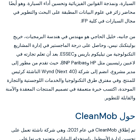
السيارة، ونمذجة القوانين الفيزيائية وتحسين أداء السيارة. وهو أيضًا
محاضر زائر في علوم البيانات المطبقة على البحث والتطوير في
مجال السيارات في كلية IFP.
من جانبه، خليل الحاجي هو مهندس في هندسة البرمجيات، خريج
بوليتكنك نيس، وحاصل على درجة الماجستير في إدارة المشاريع
التكنولوجية من تيليكوم باريس وESSEC. بعد أن تعلم تجارته في
لاعبين رئيسيين مثل HP وBNP Paribas، حيث تقدم من مطور إلى
مدير مشروع، انضم إلى شركة Wynd (Next 40) الناشئة كرئيس
للمنتج. وفي مفترق طرق التكنولوجيا والخدمات اللوجستية والتجارة
الموحدة، اكتسب خبرة متعمقة في تصميم المنتجات المعقدة والآمنة
والقابلة للتطوير.
حول CleanMob
تم إطلاق CleanMob في عام 2021، وهي شركة ناشئة تعمل على
تحسين إدارة الأسطول باستخدام البيانات. وتعتمد خبرتها على