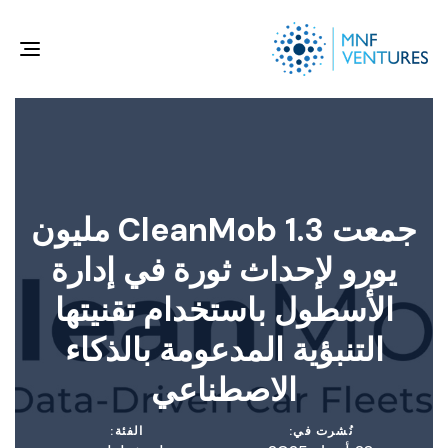
gle
ion
جمعت CleanMob 1.3 مليون
يورو لإحداث ثورة في إدارة
الأسطول باستخدام تقنيتها
التنبؤية المدعومة بالذكاء
الاصطناعي
نُشرت في:
الفئة: