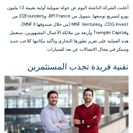
أعلنت الشركة الناشئة اليوم عن جولة تمويلية أولية بقيمة 1.3 مليون
يورو لتسريع توسعها. بتمويل من BPI France، و212Founders من
CDG Invest، وMNF Ventures (من خلال صندوقها MNF II)،
وTremplin Capital وأربعة من ملائكة الأعمال المشهورين، ستعمل
هذه العملية على تعزيز تطورها التجاري وتأكيد مكانتها كلاعب جديد
ومبتكر في مجال الاتصالات عن بعد للسيارات.
تقنية فريدة تجذب المستثمرين